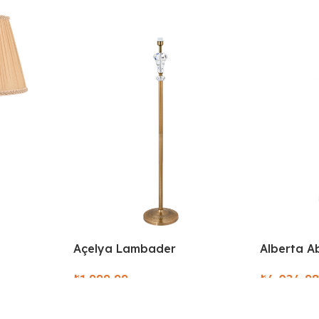
Alberta A
Açelya Lambader
₺
₺
Select Opt
Select Options