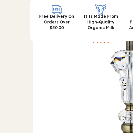
Free Delivery On
It Is Made From
Orders Over
High-Quality
P
$50.00
Organic Milk
A