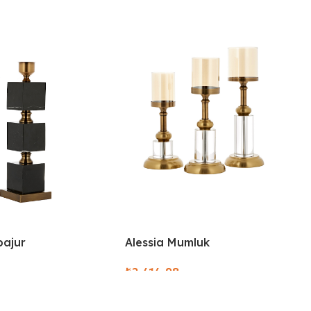
bajur
Alessia Mumluk
₺
ions
Select Options