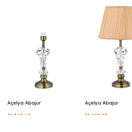
Açelya Abajur
Açelya Abajur
₺
₺
Select Options
Select Options