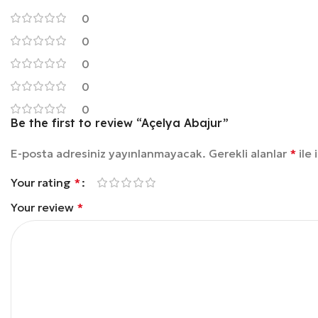
0
0
0
0
0
Be the first to review “Açelya Abajur”
E-posta adresiniz yayınlanmayacak.
Gerekli alanlar
*
ile 
Your rating
*
Your review
*