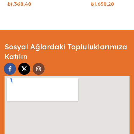
₺
₺
Select Options
Select Options
Sosyal Ağlardaki Topluluklarımıza
Katılın