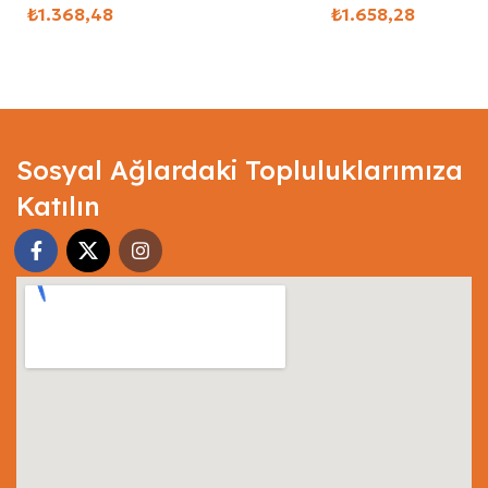
₺
₺
Select Options
Select Options
Sosyal Ağlardaki Topluluklarımıza
Katılın