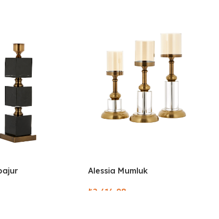
bajur
Alessia Mumluk
₺
ions
Select Options