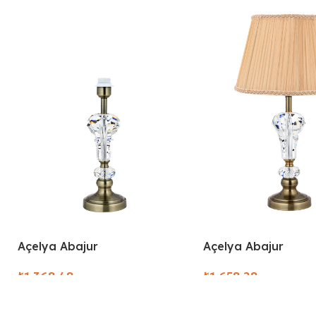
Açelya Abajur
Açelya Abajur
₺
₺
Select Options
Select Options