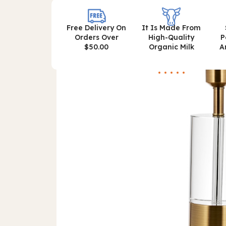
Free Delivery On
It Is Made From
Orders Over
High-Quality
P
$50.00
Organic Milk
A