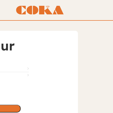
jur
₺