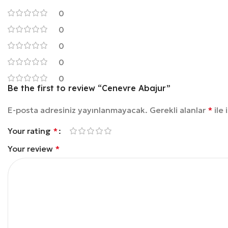
0
0
0
0
0
Be the first to review “Cenevre Abajur”
E-posta adresiniz yayınlanmayacak.
Gerekli alanlar
*
ile 
Your rating
*
Your review
*