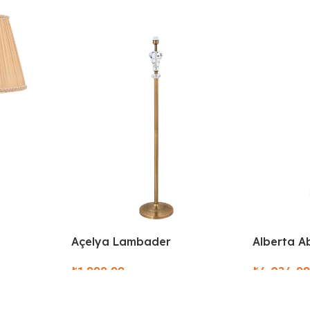
Alberta A
Açelya Lambader
₺
₺
Select Opt
Select Options