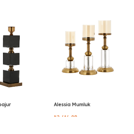
bajur
Alessia Mumluk
₺
ions
Select Options