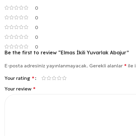
0
0
0
0
0
Be the first to review “Elmas İkili Yuvarlak Abajur”
E-posta adresiniz yayınlanmayacak.
Gerekli alanlar
*
ile 
Your rating
*
Your review
*