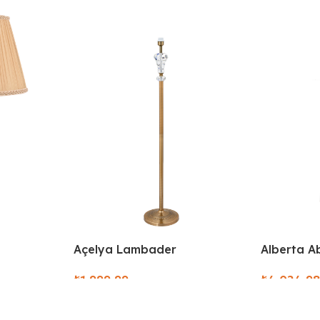
Alberta A
Açelya Lambader
₺
₺
Select Opt
Select Options