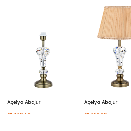
Açelya Abajur
Açelya Abajur
₺
₺
Select Options
Select Options