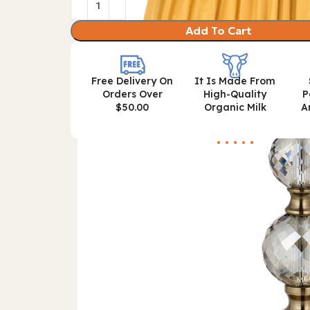
Add To Cart
Free Delivery On
It Is Made From
Orders Over
High-Quality
P
$50.00
Organic Milk
A