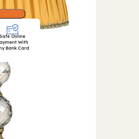
Safe Online
ayment With
ny Bank Card