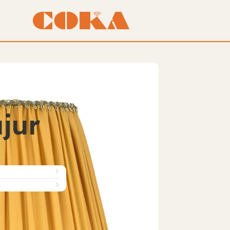
jur
₺