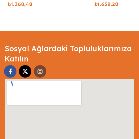
₺
₺
Select Options
Select Options
Sosyal Ağlardaki Topluluklarımıza
Katılın