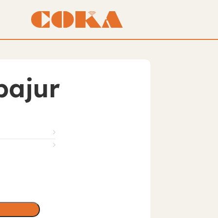
bajur
₺