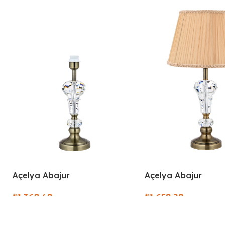
Açelya Abajur
Açelya Abajur
₺
₺
Select Options
Select Options