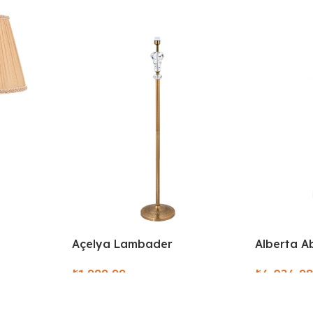
Alberta A
Açelya Lambader
₺
₺
Select Opt
Select Options