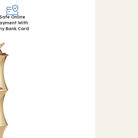
Safe Online
ayment With
ny Bank Card