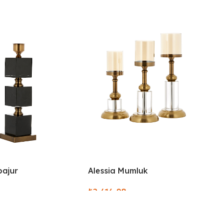
bajur
Alessia Mumluk
₺
ions
Select Options