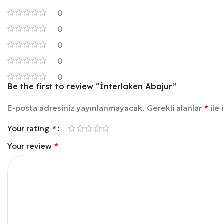
0
0
0
0
0
Be the first to review “İnterlaken Abajur”
E-posta adresiniz yayınlanmayacak.
Gerekli alanlar
*
ile 
Your rating
*
Your review
*