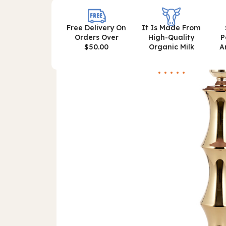
Free Delivery On
It Is Made From
Orders Over
High-Quality
P
$50.00
Organic Milk
A