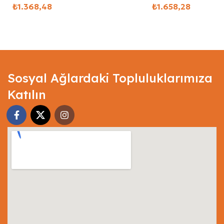
₺
₺
Select Options
Select Options
Sosyal Ağlardaki Topluluklarımıza
Katılın