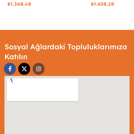
₺
₺
Select Options
Select Options
Sosyal Ağlardaki Topluluklarımıza
Katılın