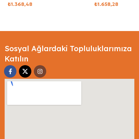
₺
₺
Select Options
Select Options
Sosyal Ağlardaki Topluluklarımıza
Katılın