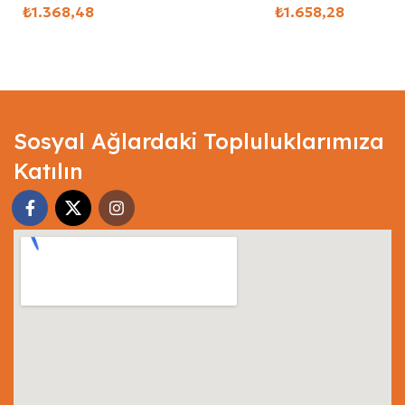
₺
₺
Select Options
Select Options
Sosyal Ağlardaki Topluluklarımıza
Katılın