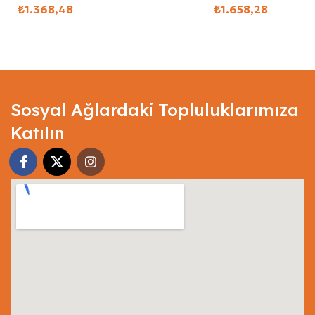
₺
₺
Select Options
Select Options
Sosyal Ağlardaki Topluluklarımıza
Katılın