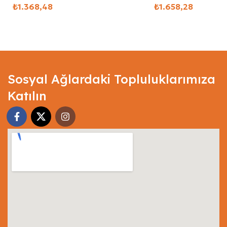
₺
₺
Select Options
Select Options
Sosyal Ağlardaki Topluluklarımıza
Katılın