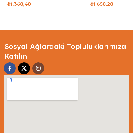
₺
₺
Select Options
Select Options
Sosyal Ağlardaki Topluluklarımıza
Katılın